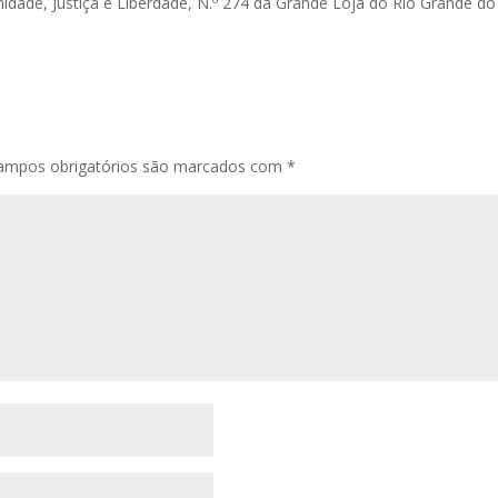
nidade, Justiça e Liberdade, N.º 274 da Grande Loja do Rio Grande do
ampos obrigatórios são marcados com
*